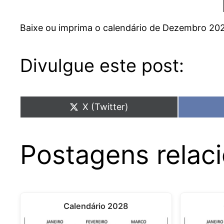
Baixe ou imprima o calendário de Dezembro 20
Divulgue este post:
Share
X (Twitter)
on
Postagens relac
Calendário 2028