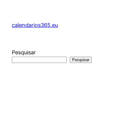
Saltar
para
o
calendarios365.eu
conteúdo
Pesquisar
Pesquisar