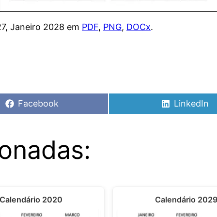
27, Janeiro 2028 em
PDF
,
PNG
,
DOCx
.
Share
Share
Facebook
LinkedIn
on
on
ionadas:
Calendário 2020
Calendário 202