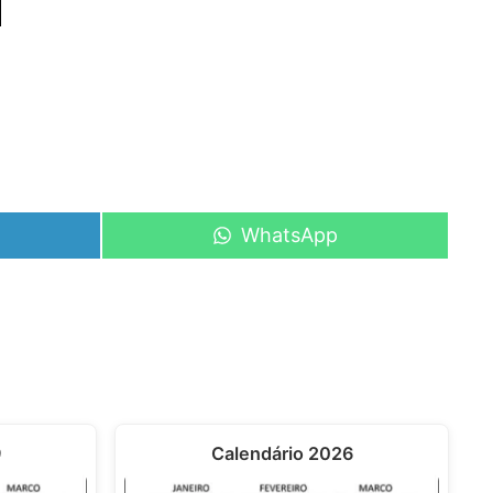
Share
WhatsApp
on
9
Calendário 2026