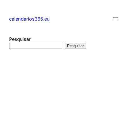
Saltar
para
calendarios365.eu
o
conteúdo
Pesquisar
Pesquisar